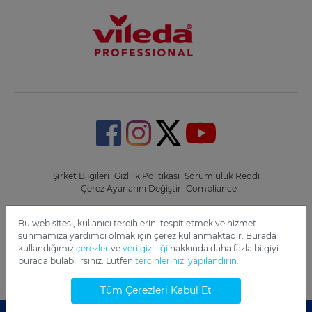
Şirket Bilgileri
Gizlilik Politikası
Sorumluluk Reddi
Çerez Ayarlarını Değiştir
Compliance
Copyright 2022 Freudenberg Home and Cleaning Solutions
Bu web sitesi, kullanıcı tercihlerini tespit etmek ve hizmet
GmbH.
sunmamıza yardımcı olmak için çerez kullanmaktadır. Burada
kullandığımız
çerezler
ve
veri gizliliği
hakkında daha fazla bilgiyi
burada bulabilirsiniz. Lütfen
tercihlerinizi yapılandırın.
Tüm Çerezleri Kabul Et