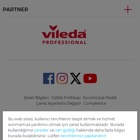
PARTNER
Şirket Bilgileri
Gizlilik Politikası
Sorumluluk Reddi
Çerez Ayarlarını Değiştir
Compliance
Copyright 2022 Freudenberg Home and Cleaning Solutions
Bu web sitesi, kullanıcı tercihlerini tespit etmek ve hizmet
GmbH.
sunmamıza yardımcı olmak için çerez kullanmaktadır. Burada
kullandığımız
çerezler
ve
veri gizliliği
hakkında daha fazla bilgiyi
burada bulabilirsiniz. Lütfen
tercihlerinizi yapılandırın.