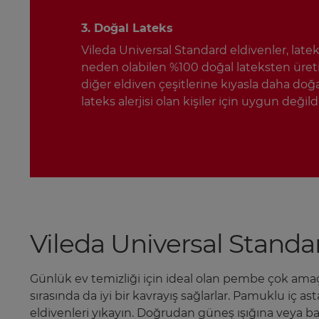
3. Doğal Lateks
Vileda Universal Standard eldivenler, lateks
neden olabilen %100 doğal lateksten üreti
diğer eldiven çeşitlerine kıyasla daha do
lateks alerjisi olan kişiler için uygun değildi
Vileda Universal Standa
Günlük ev temizliği için ideal olan pembe çok amaçl
sırasında da iyi bir kavrayış sağlarlar. Pamuklu iç 
eldivenleri yıkayın. Doğrudan güneş ışığına veya b