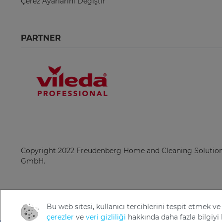
Çerez Ayarlarını Değiştir
PARTNER
Copyright 2022 Freudenberg Home and Cleaning Solutio
GmbH.
Bu web sitesi, kullanıcı tercihlerini tespit etmek
çerezler
ve
veri gizliliği
hakkında daha fazla bilgiyi 