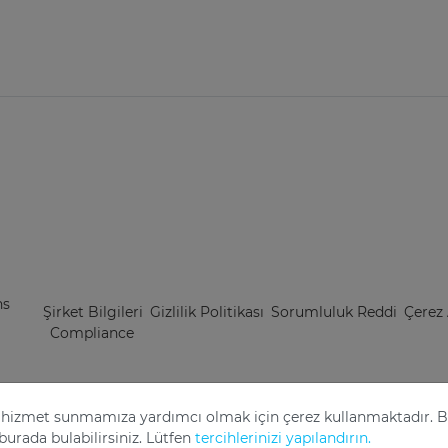
ns
Şirket Bilgileri
Gizlilik Politikası
Sorumluluk Reddi
Çerez 
Compliance
 ve hizmet sunmamıza yardımcı olmak için çerez kullanmaktadır. 
burada bulabilirsiniz. Lütfen
tercihlerinizi yapılandırın.