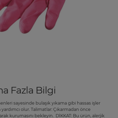
a Fazla Bilgi
enleri sayesinde bulaşık yıkama gibi hassas işler
na yardımcı olur. Talimatlar: Çıkarmadan önce
arak kurumasını bekleyin. DİKKAT: Bu ürün, alerjik