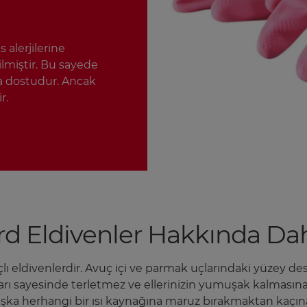
 alerjilerine
lmiştir. Bu sayede
ğa dostudur. Ancak
r.
rd Eldivenler Hakkında Dah
ı eldivenlerdir. Avuç içi ve parmak uçlarındaki yüzey des
astarı sayesinde terletmez ve ellerinizin yumuşak kalması
aşka herhangi bir ısı kaynağına maruz bırakmaktan kaçın