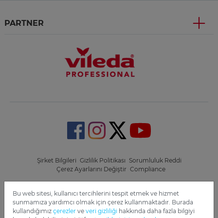
PARTNER
Şirket Bilgileri
Gizlilik Politikası
Sorumluluk Reddi
Çerez Ayarlarını Değiştir
Compliance
Copyright 2022 Freudenberg Home and Cleaning Solutions
Bu web sitesi, kullanıcı tercihlerini tespit etmek ve hizmet
GmbH.
sunmamıza yardımcı olmak için çerez kullanmaktadır. Burada
kullandığımız
çerezler
ve
veri gizliliği
hakkında daha fazla bilgiyi