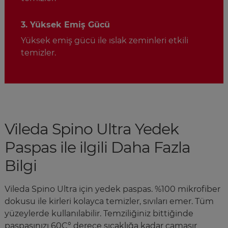
3. Yüksek Emiş Gücü
Yüksek emiş gücü ile ıslak zeminleri etkili
temizler.
Vileda Spino Ultra Yedek
Paspas ile ilgili Daha Fazla
Bilgi
Vileda Spino Ultra için yedek paspas. %100 mikrofiber
dokusu ile kirleri kolayca temizler, sıvıları emer. Tüm
yüzeylerde kullanılabilir. Temziliğiniz bittiğinde
paspasınızı 60C° derece sıcaklığa kadar çamaşır