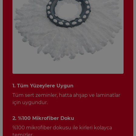
1. Tüm Yüzeylere Uygun
Tüm sert zeminler, hatta ahşap ve laminatlar
için uygundur.
2. %100 Mikrofiber Doku
%100 mikrofiber dokusu ile kirleri kolayca
temizler.