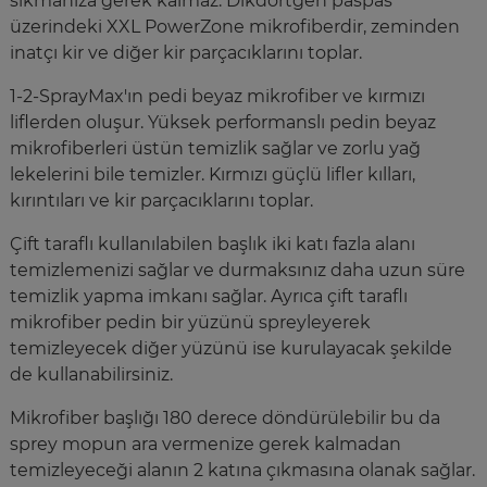
sıkmanıza gerek kalmaz. Dikdörtgen paspas
üzerindeki XXL PowerZone mikrofiberdir, zeminden
inatçı kir ve diğer kir parçacıklarını toplar.
1-2-SprayMax'ın pedi beyaz mikrofiber ve kırmızı
liflerden oluşur. Yüksek performanslı pedin beyaz
mikrofiberleri üstün temizlik sağlar ve zorlu yağ
lekelerini bile temizler. Kırmızı güçlü lifler kılları,
kırıntıları ve kir parçacıklarını toplar.
Çift taraflı kullanılabilen başlık iki katı fazla alanı
temizlemenizi sağlar ve durmaksınız daha uzun süre
temizlik yapma imkanı sağlar. Ayrıca çift taraflı
mikrofiber pedin bir yüzünü spreyleyerek
temizleyecek diğer yüzünü ise kurulayacak şekilde
de kullanabilirsiniz.
Mikrofiber başlığı 180 derece döndürülebilir bu da
sprey mopun ara vermenize gerek kalmadan
temizleyeceği alanın 2 katına çıkmasına olanak sağlar.