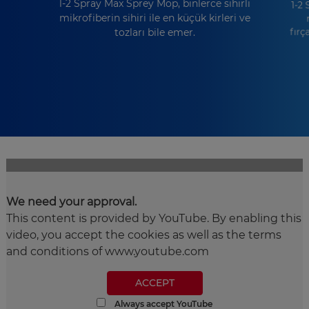
1-2 Spray Max Sprey Mop, binlerce sihirli
1-2 
mikrofiberin sihiri ile en küçük kirleri ve
fırç
tozları bile emer.
We need your approval.
This content is provided by YouTube. By enabling this
video, you accept the cookies as well as the terms
and conditions of www.youtube.com
ACCEPT
Always accept YouTube