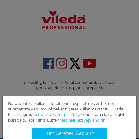
Şirket Bilgileri
Gizlilik Politikası
Sorumluluk Reddi
Çerez Ayarlarını Değiştir
Compliance
Copyright 2022 Freudenberg Home and Cleaning Solutions
Bu web sitesi, kullanıcı tercihlerini tespit etmek ve hizmet
GmbH.
sunmamıza yardımcı olmak için çerez kullanmaktadır. Burada
kullandığımız
çerezler
ve
veri gizliliği
hakkında daha fazla bilgiyi
burada bulabilirsiniz. Lütfen
tercihlerinizi yapılandırın.
Tüm Çerezleri Kabul Et