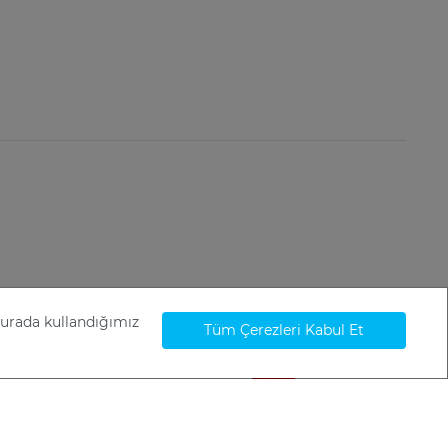
Burada kullandığımız
Tüm Çerezleri Kabul Et
Ayarlarını Değiştir