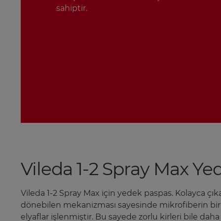
sahiptir.
Vileda 1-2 Spray Max Ye
Vileda 1-2 Spray Max için yedek paspas. Kolayca çıkarıl
dönebilen mekanizması sayesinde mikrofiberin bir tar
elyaflar işlenmiştir. Bu sayede zorlu kirleri bile d