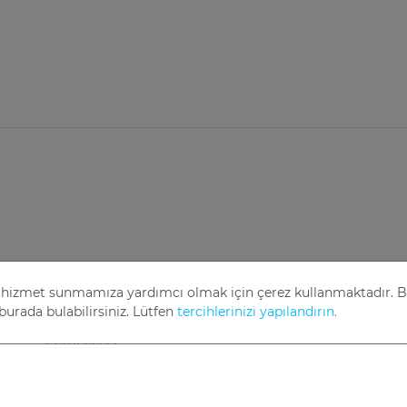
 ve hizmet sunmamıza yardımcı olmak için çerez kullanmaktadır. 
burada bulabilirsiniz. Lütfen
tercihlerinizi yapılandırın.
ns
Şirket Bilgileri
Gizlilik Politikası
Sorumluluk Reddi
Çerez 
Compliance