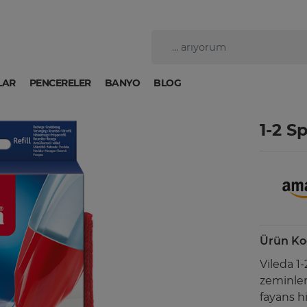
LAR
PENCERELER
BANYO
BLOG
1-2 S
Ürün Ko
Vileda 1
zeminler 
fayans h