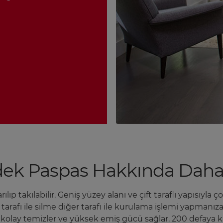
dek Paspas Hakkında Daha 
ıp takılabilir. Geniş yüzey alanı ve çift taraflı yapısıyla 
afı ile silme diğer tarafı ile kurulama işlemi yapmanıza o
aha kolay temizler ve yüksek emiş gücü sağlar. 200 defaya