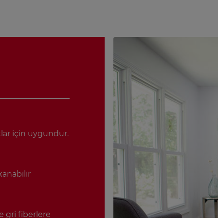
lar için uygundur.
anabilir
e gri fiberlere